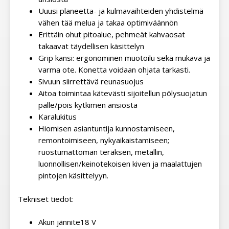
Uuusi planeetta- ja kulmavaihteiden yhdistelmä
vähen tää melua ja takaa optimiväännön
Erittäin ohut pitoalue, pehmeät kahvaosat
takaavat täydellisen käsittelyn
Grip kansi: ergonominen muotoilu sekä mukava ja
varma ote. Konetta voidaan ohjata tarkasti.
Sivuun siirrettävä reunasuojus
Aitoa toimintaa kätevästi sijoitellun pölysuojatun
pälle/pois kytkimen ansiosta
Karalukitus
Hiomisen asiantuntija kunnostamiseen,
remontoimiseen, nykyaikaistamiseen;
ruostumattoman teräksen, metallin,
luonnollisen/keinotekoisen kiven ja maalattujen
pintojen käsittelyyn.
Tekniset tiedot:
Akun jännite
18 V