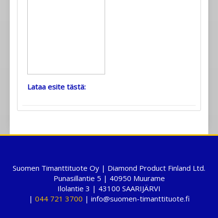
Lataa esite tästä:
Suomen Timanttituote Oy | Diamond Product Finland Ltd.
Punasillantie 5 | 40950 Muurame
Ilolantie 3 | 43100 SAARIJÄRVI
|
044 721 3700
| info@suomen-timanttituote.fi