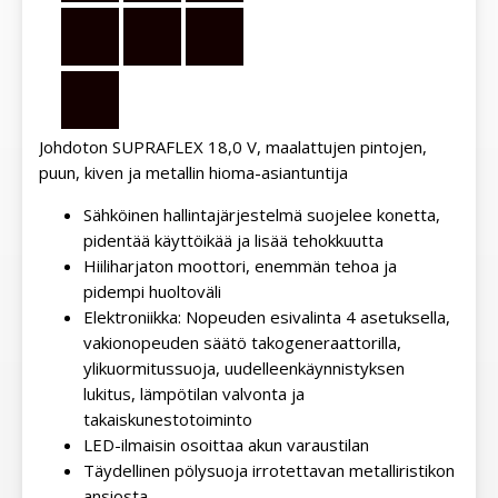
Johdoton SUPRAFLEX 18,0 V, maalattujen pintojen,
puun, kiven ja metallin hioma-asiantuntija
Sähköinen hallintajärjestelmä suojelee konetta,
pidentää käyttöikää ja lisää tehokkuutta
Hiiliharjaton moottori, enemmän tehoa ja
pidempi huoltoväli
Elektroniikka: Nopeuden esivalinta 4 asetuksella,
vakionopeuden säätö takogeneraattorilla,
ylikuormitussuoja, uudelleenkäynnistyksen
lukitus, lämpötilan valvonta ja
takaiskunestotoiminto
LED-ilmaisin osoittaa akun varaustilan
Täydellinen pölysuoja irrotettavan metalliristikon
ansiosta