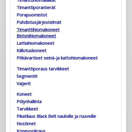
Timanttihiomalaikat
Timanttiporanterät
Porapuomistot
Puhdistusjärjestelmät
Timanttihiomakoneet
Betonihiomakoneet
Lattiahiomakoneet
Kiillotuskoneet
Pitkävartiset seinä-ja kattohiomakoneet
Timanttiporaus tarvikkeet
Segmentit
Vaijerit
Koneet
Pölynhallinta
Tarvikkeet
Pikatilaus Black Belt nauloille ja ruuveille
Nostimet
Konevuokraus