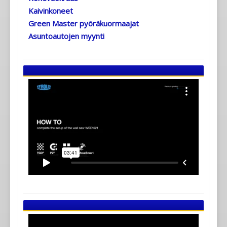
Kaivinkoneet
Green Master pyöräkuormaajat
Asuntoautojen myynti