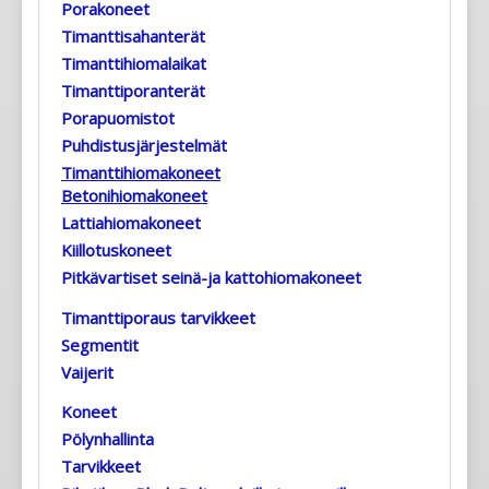
Porakoneet
Timanttisahanterät
Timanttihiomalaikat
Timanttiporanterät
Porapuomistot
Puhdistusjärjestelmät
Timanttihiomakoneet
Betonihiomakoneet
Lattiahiomakoneet
Kiillotuskoneet
Pitkävartiset seinä-ja kattohiomakoneet
Timanttiporaus tarvikkeet
Segmentit
Vaijerit
Koneet
Pölynhallinta
Tarvikkeet