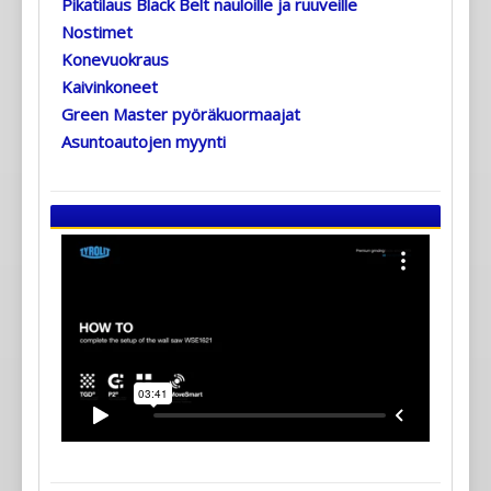
Pikatilaus Black Belt nauloille ja ruuveille
Nostimet
Konevuokraus
Kaivinkoneet
Green Master pyöräkuormaajat
Asuntoautojen myynti