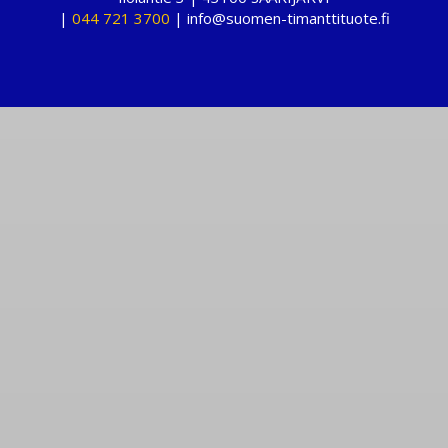
|
044 721 3700
| info@suomen-timanttituote.fi