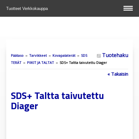
Tuotteet
Verkkokauppa
Tuotehaku
Päätaso
››
Tarvikkeet
››
Kovapalaterät
››
SDS
TERÄT
››
PIIKIT JA TALTAT
››
SDS+ Taltta taivutettu Diager
« Takaisin
SDS+ Taltta taivutettu
Diager