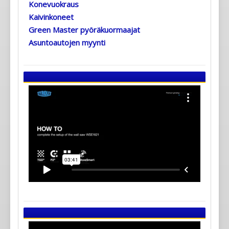
Konevuokraus
Kaivinkoneet
Green Master pyöräkuormaajat
Asuntoautojen myynti