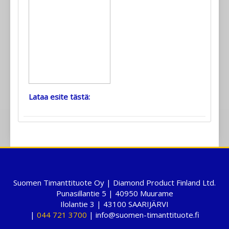
Lataa esite tästä:
Suomen Timanttituote Oy | Diamond Product Finland Ltd.
Punasillantie 5 | 40950 Muurame
Ilolantie 3 | 43100 SAARIJÄRVI
|
044 721 3700
| info@suomen-timanttituote.fi