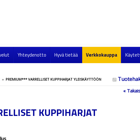
velut
Yhteydenotto
Hyvä tietää
Verkkokauppa
Käytet
Tuoteha
››
PREMIUM*** VARRELLISET KUPPIHARJAT YLEISKÄYTTÖÖN
« Takais
ELLISET KUPPIHARJAT
lus