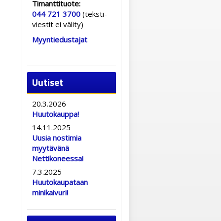
Timanttituote:
044 721 3700
(teksti-
viestit ei välity)
Myyntiedustajat
Uutiset
20.3.2026
Huutokauppa!
14.11.2025
Uusia nostimia
myytävänä
Nettikoneessa!
7.3.2025
Huutokaupataan
minikaivuri!