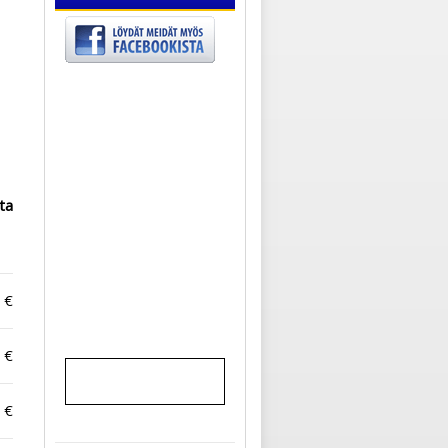
ta
 €
 €
 €