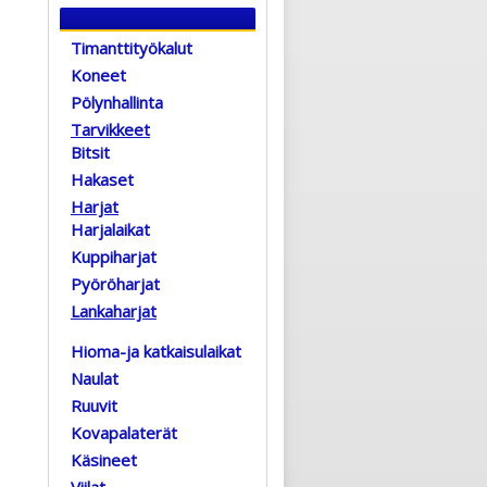
Timanttityökalut
Koneet
Pölynhallinta
Tarvikkeet
Bitsit
Hakaset
Harjat
Harjalaikat
Kuppiharjat
Pyöröharjat
Lankaharjat
Hioma-ja katkaisulaikat
Naulat
Ruuvit
Kovapalaterät
Käsineet
Viilat