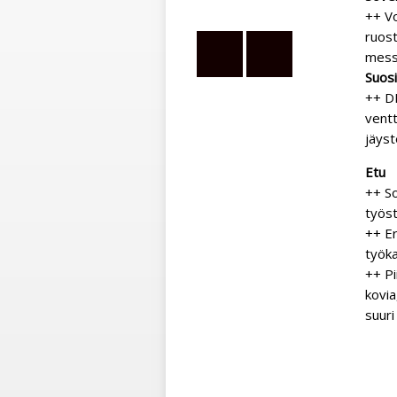
++ Vo
ruost
messi
Suos
++ DK
ventt
jäys
Etu
++ So
työs
++ Er
työka
++ Pi
kovia
suuri