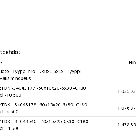
htoehdot
Hin
e
oto -Tyyppi-nro- DxBxL-SxLS -Tyyppi -
-Maksiminopeus
2TDK -34043177 -50x10x20-6x30 -C180
1 035.23
pl -10 500
2TDK - 34043178 -60x15x20-6x30 -C180
1 076.97
pl -4 500
2TDK - 34043546 - 70x15x25-6x30 -C180
1 438.35
pl - 4 500