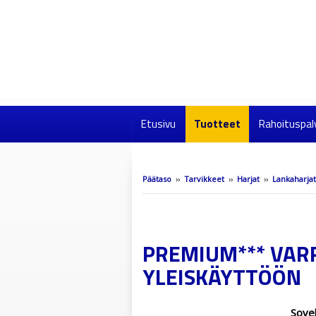
Etusivu
Tuotteet
Rahoituspal
Päätaso
››
Tarvikkeet
››
Harjat
››
Lankaharjat
PREMIUM*** VARR
YLEISKÄYTTÖÖN
Sovel