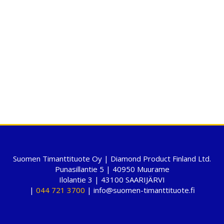
Suomen Timanttituote Oy | Diamond Product Finland Ltd.
Punasillantie 5 | 40950 Muurame
Ilolantie 3 | 43100 SAARIJÄRVI
|
044 721 3700
| info@suomen-timanttituote.fi