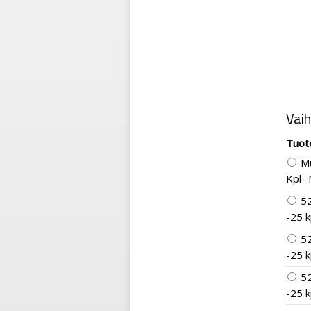
Vai
Tuot
Mu
Kpl 
5
-25 k
5
-25 k
5
-25 k