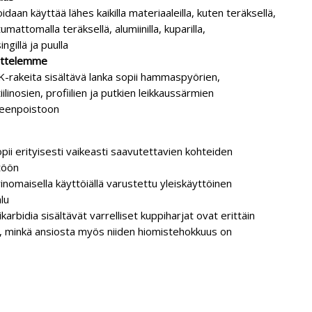
idaan käyttää lähes kaikilla materiaaleilla, kuten teräksellä,
umattomalla teräksellä, alumiinilla, kuparilla,
ngillä ja puulla
ittelemme
-rakeita sisältävä lanka sopii hammaspyörien,
iilinosien, profiilien ja putkien leikkaussärmien
teenpoistoon
pii erityisesti vaikeasti saavutettavien kohteiden
töön
inomaisella käyttöiällä varustettu yleiskäyttöinen
lu
ikarbidia sisältävät varrelliset kuppiharjat ovat erittäin
, minkä ansiosta myös niiden hiomistehokkuus on