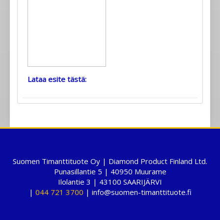
Lataa esite tästä:
Suomen Timanttituote Oy | Diamond Product Finland Ltd.
Punasillantie 5 | 40950 Muurame
Ilolantie 3 | 43100 SAARIJÄRVI
|
044 721 3700
| info@suomen-timanttituote.fi