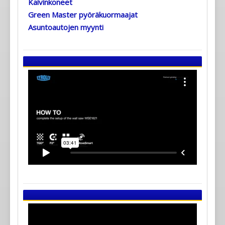
Kaivinkoneet
Green Master pyöräkuormaajat
Asuntoautojen myynti