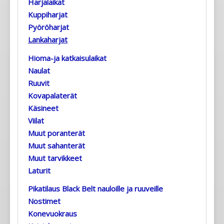
Harjalaikat
Kuppiharjat
Pyöröharjat
Lankaharjat
Hioma-ja katkaisulaikat
Naulat
Ruuvit
Kovapalaterät
Käsineet
Viilat
Muut poranterät
Muut sahanterät
Muut tarvikkeet
Laturit
Pikatilaus Black Belt nauloille ja ruuveille
Nostimet
Konevuokraus