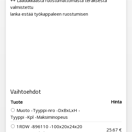
++ Laadukkaasta ruostumattomasta teräksestä
valmistettu
lanka estää työkappaleen ruostumisen
Vaihtoehdot
Hinta
Tuote
Muoto -Tyyppi-nro -DxBxLxH -
Tyyppi -Kpl -Maksiminopeus
1RDW -896110 -100x20x24x20
25.67 €