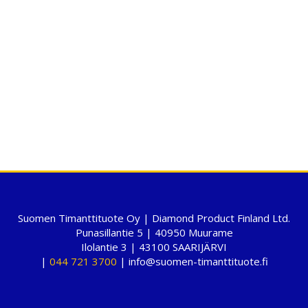
Suomen Timanttituote Oy | Diamond Product Finland Ltd.
Punasillantie 5 | 40950 Muurame
Ilolantie 3 | 43100 SAARIJÄRVI
|
044 721 3700
| info@suomen-timanttituote.fi