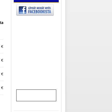
ta
 €
 €
 €
 €