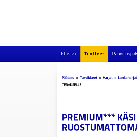
Etusivu
Tuotteet
Rahoituspal
Päätaso
››
Tarvikkeet
››
Harjat
››
Lankaharjat
TERÄKSELLE
PREMIUM*** KÄSI
RUOSTUMATTOMA