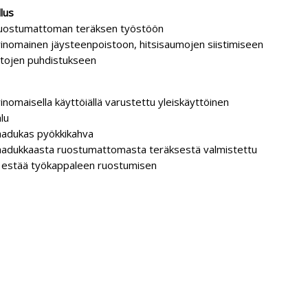
lus
uostumattoman teräksen työstöön
inomainen jäysteenpoistoon, hitsisaumojen siistimiseen
ntojen puhdistukseen
inomaisella käyttöiällä varustettu yleiskäyttöinen
lu
aadukas pyökkikahva
aadukkaasta ruostumattomasta teräksestä valmistettu
a estää työkappaleen ruostumisen