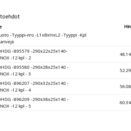
htoehdot
Hin
e
uoto -Tyyppi-nro -L1xBxHxL2 -Tyyppi -Kpl
arivejä
0HDG -895579 -290x22x25x140-
48.14
NOX -12 kpl - 2
0HDG -895580 -290x28x25x140 -
52.29
NOX -12 kpl - 3
0HDG -896207 -290x32x25x140 -
56.08
NOX -12 kpl - 4
0HDG -896209 -290x38x25x140 -
60.34
NOX -12 kpl - 5