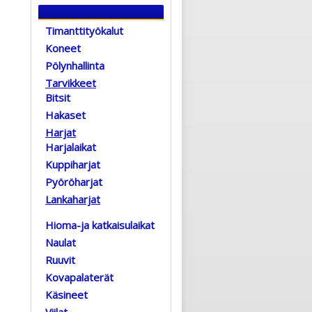
Timanttityökalut
Koneet
Pölynhallinta
Tarvikkeet
Bitsit
Hakaset
Harjat
Harjalaikat
Kuppiharjat
Pyöröharjat
Lankaharjat
Hioma-ja katkaisulaikat
Naulat
Ruuvit
Kovapalaterät
Käsineet
Viilat