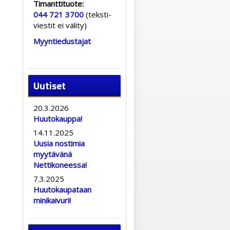
Timanttituote:
044 721 3700
(teksti-
viestit ei välity)
Myyntiedustajat
Uutiset
20.3.2026
Huutokauppa!
14.11.2025
Uusia nostimia
myytävänä
Nettikoneessa!
7.3.2025
Huutokaupataan
minikaivuri!