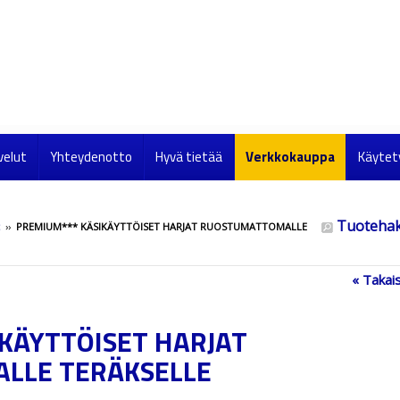
velut
Yhteydenotto
Hyvä tietää
Verkkokauppa
Käytet
Tuoteha
››
PREMIUM*** KÄSIKÄYTTÖISET HARJAT RUOSTUMATTOMALLE
« Takais
KÄYTTÖISET HARJAT
LLE TERÄKSELLE