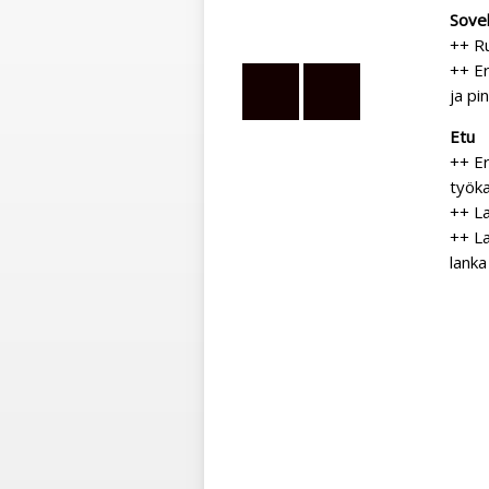
Sovel
++ R
++ Er
ja pi
Etu
++ Er
työka
++ L
++ L
lank