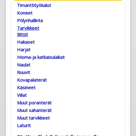
Timanttityökalut
Koneet
Pölynhallinta
Tarvikkeet
Bitsit
Hakaset
Harjat
Hioma-ja katkaisulaikat
Naulat
Ruuvit
Kovapalaterät
Käsineet
Viilat
Muut poranterät
Muut sahanterät
Muut tarvikkeet
Laturit