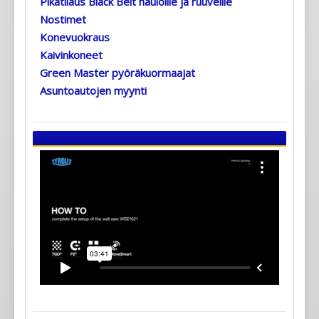
Pikatilaus Black Belt nauloille ja ruuveille
Nostimet
Konevuokraus
Kaivinkoneet
Green Master pyöräkuormaajat
Asuntoautojen myynti