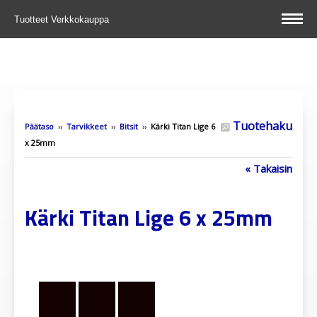
Tuotteet
Verkkokauppa
Tuotehaku
Päätaso
››
Tarvikkeet
››
Bitsit
››
Kärki Titan Lige 6
x 25mm
« Takaisin
Kärki Titan Lige 6 x 25mm