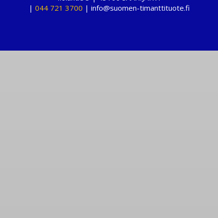
|
044 721 3700
| info@suomen-timanttituote.fi