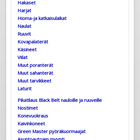
Hakaset
Harjat
Hioma-ja katkaisulaikat
Naulat
Ruuvit
Kovapalaterät
Käsineet
Viilat
Muut poranterät
Muut sahanterät
Muut tarvikkeet
Laturit
Pikatilaus Black Belt nauloille ja ruuveille
Nostimet
Konevuokraus
Kaivinkoneet
Green Master pyöräkuormaajat
Asuntoautojen myynti