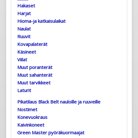
Hakaset
Harjat
Hioma-ja katkaisulaikat
Naulat
Ruuvit
Kovapalaterät
Käsineet
Viilat
Muut poranterät
Muut sahanterät
Muut tarvikkeet
Laturit
Pikatilaus Black Belt nauloille ja ruuveille
Nostimet
Konevuokraus
Kaivinkoneet
Green Master pyöräkuormaajat