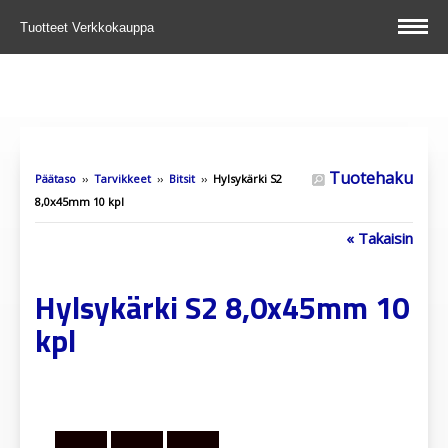
Tuotteet
Verkkokauppa
Tuotehaku
Päätaso
››
Tarvikkeet
››
Bitsit
››
Hylsykärki S2
8,0x45mm 10 kpl
« Takaisin
Hylsykärki S2 8,0x45mm 10
kpl