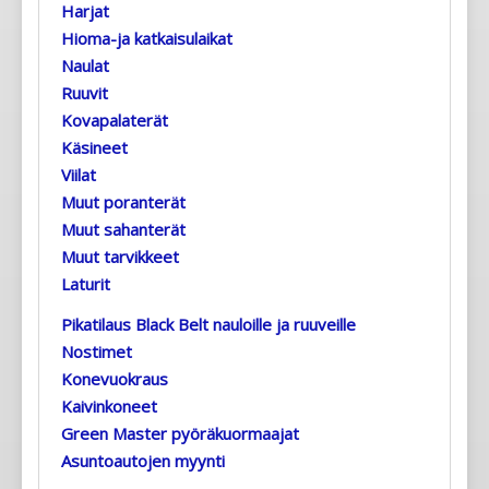
Harjat
Hioma-ja katkaisulaikat
Naulat
Ruuvit
Kovapalaterät
Käsineet
Viilat
Muut poranterät
Muut sahanterät
Muut tarvikkeet
Laturit
Pikatilaus Black Belt nauloille ja ruuveille
Nostimet
Konevuokraus
Kaivinkoneet
Green Master pyöräkuormaajat
Asuntoautojen myynti