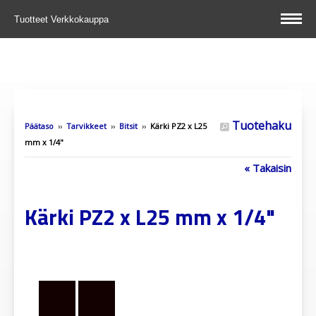
Tuotteet
Verkkokauppa
Tuotehaku
Päätaso
››
Tarvikkeet
››
Bitsit
››
Kärki PZ2 x L25
mm x 1/4"
« Takaisin
Kärki PZ2 x L25 mm x 1/4"