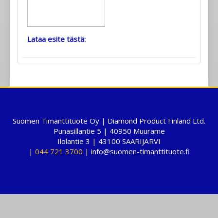
Lataa esite tästä:
Suomen Timanttituote Oy | Diamond Product Finland Ltd.
Punasillantie 5 | 40950 Muurame
Ilolantie 3 | 43100 SAARIJÄRVI
|
044 721 3700
| info@suomen-timanttituote.fi