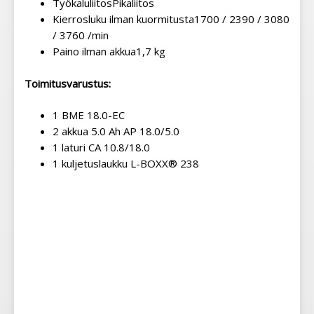
Työkaluliitos
Pikaliitos
Kierrosluku ilman kuormitusta
1700 / 2390 / 3080
/ 3760 /min
Paino ilman akkua
1,7 kg
Toimitusvarustus:
1 BME 18.0-EC
2 akkua 5.0 Ah AP 18.0/5.0
1 laturi CA 10.8/18.0
1 kuljetuslaukku L-BOXX® 238