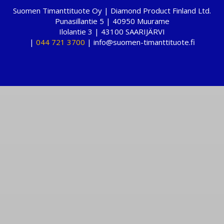
Suomen Timanttituote Oy | Diamond Product Finland Ltd.
Punasillantie 5 | 40950 Muurame
Ilolantie 3 | 43100 SAARIJÄRVI
|
044 721 3700
| info@suomen-timanttituote.fi