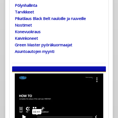
Pölynhallinta
Tarvikkeet
Pikatilaus Black Belt nauloille ja ruuveille
Nostimet
Konevuokraus
Kaivinkoneet
Green Master pyöräkuormaajat
Asuntoautojen myynti