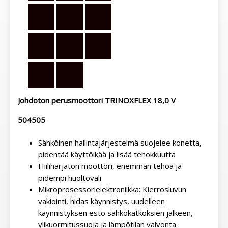
Johdoton perusmoottori TRINOXFLEX 18,0 V
504505
Sähköinen hallintajärjestelmä suojelee konetta,
pidentää käyttöikää ja lisää tehokkuutta
Hiiliharjaton moottori, enemmän tehoa ja
pidempi huoltoväli
Mikroprosessorielektroniikka: Kierrosluvun
vakiointi, hidas käynnistys, uudelleen
käynnistyksen esto sähkökatkoksien jälkeen,
ylikuormitussuoja ja lämpötilan valvonta