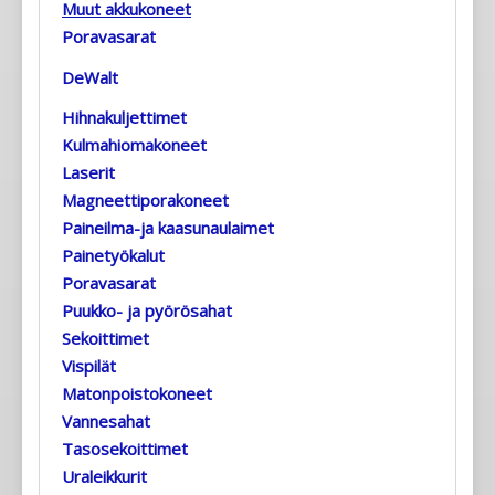
Muut akkukoneet
Poravasarat
DeWalt
Hihnakuljettimet
Kulmahiomakoneet
Laserit
Magneettiporakoneet
Paineilma-ja kaasunaulaimet
Painetyökalut
Poravasarat
Puukko- ja pyörösahat
Sekoittimet
Vispilät
Matonpoistokoneet
Vannesahat
Tasosekoittimet
Uraleikkurit