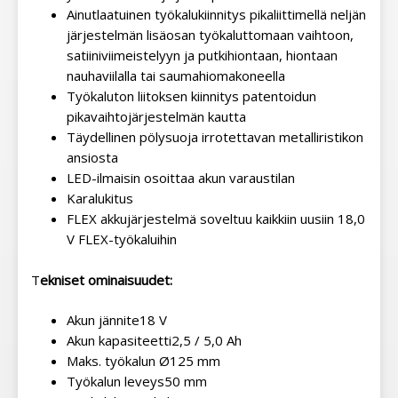
Ainutlaatuinen työkalukiinnitys pikaliittimellä neljän
järjestelmän lisäosan työkaluttomaan vaihtoon,
satiiniviimeistelyyn ja putkihiontaan, hiontaan
nauhaviilalla tai saumahiomakoneella
Työkaluton liitoksen kiinnitys patentoidun
pikavaihtojärjestelmän kautta
Täydellinen pölysuoja irrotettavan metalliristikon
ansiosta
LED-ilmaisin osoittaa akun varaustilan
Karalukitus
FLEX akkujärjestelmä soveltuu kaikkiin uusiin 18,0
V FLEX-työkaluihin
T
ekniset ominaisuudet:
Akun jännite
18 V
Akun kapasiteetti
2,5 / 5,0 Ah
Maks. työkalun Ø
125 mm
Työkalun leveys
50 mm