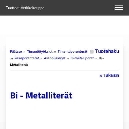
Tuotteet
Verkkokauppa
Tuotehaku
Päätaso
››
Timanttityökalut
››
Timanttiporanterät
››
Rasiaporanterät
››
Asennussarjat
››
Bi-metalliporat
››
Bi -
Metalliterät
« Takaisin
Bi - Metalliterät