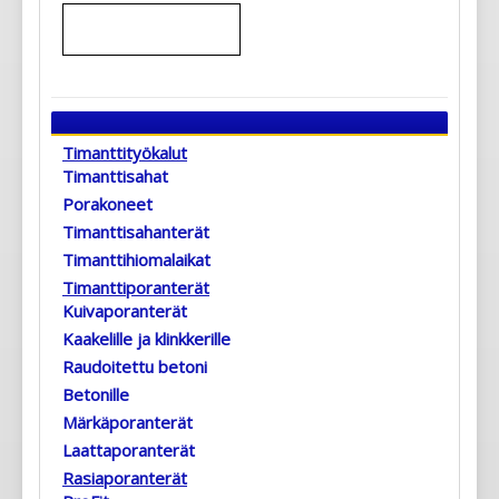
Timanttityökalut
Timanttisahat
Porakoneet
Timanttisahanterät
Timanttihiomalaikat
Timanttiporanterät
Kuivaporanterät
Kaakelille ja klinkkerille
Raudoitettu betoni
Betonille
Märkäporanterät
Laattaporanterät
Rasiaporanterät