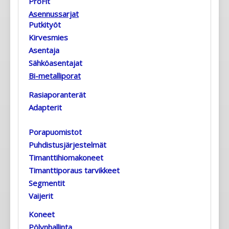
ProFit
Asennussarjat
Putkityöt
Kirvesmies
Asentaja
Sähköasentajat
Bi-metalliporat
Rasiaporanterät
Adapterit
Porapuomistot
Puhdistusjärjestelmät
Timanttihiomakoneet
Timanttiporaus tarvikkeet
Segmentit
Vaijerit
Koneet
Pölynhallinta