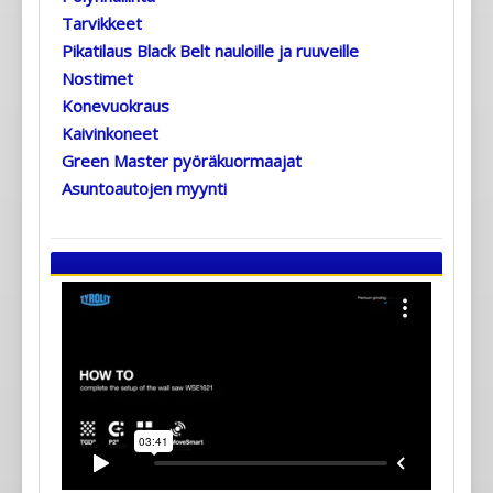
Tarvikkeet
Pikatilaus Black Belt nauloille ja ruuveille
Nostimet
Konevuokraus
Kaivinkoneet
Green Master pyöräkuormaajat
Asuntoautojen myynti