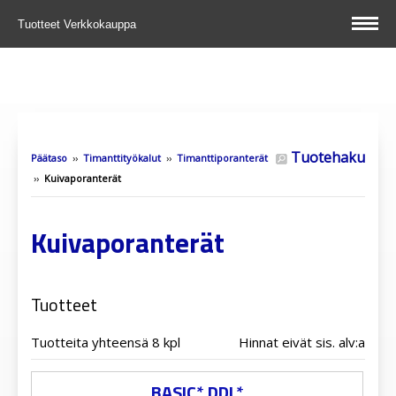
Tuotteet
Verkkokauppa
Tuotehaku
Päätaso
››
Timanttityökalut
››
Timanttiporanterät
››
Kuivaporanterät
Kuivaporanterät
Tuotteet
Tuotteita yhteensä 8 kpl
Hinnat eivät sis. alv:a
BASIC* DDL*