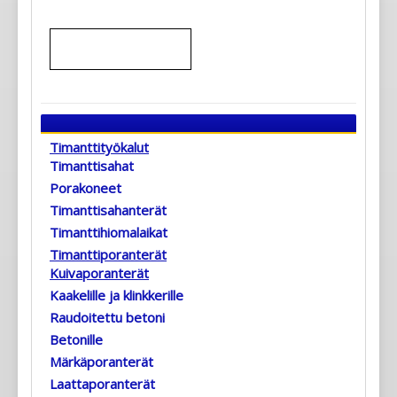
Timanttityökalut
Timanttisahat
Porakoneet
Timanttisahanterät
Timanttihiomalaikat
Timanttiporanterät
Kuivaporanterät
Kaakelille ja klinkkerille
Raudoitettu betoni
Betonille
Märkäporanterät
Laattaporanterät