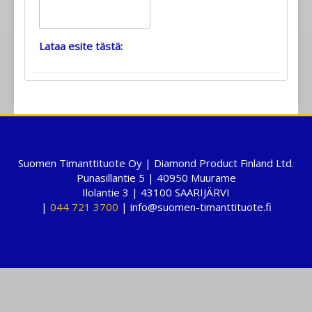
Lataa esite tästä:
Suomen Timanttituote Oy | Diamond Product Finland Ltd.
Punasillantie 5 | 40950 Muurame
Ilolantie 3 | 43100 SAARIJÄRVI
|
044 721 3700
| info@suomen-timanttituote.fi