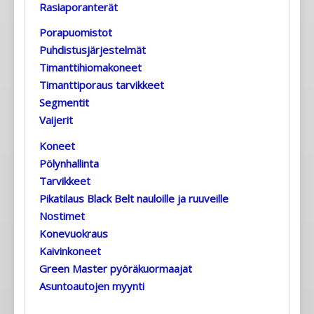
Rasiaporanterät
Porapuomistot
Puhdistusjärjestelmät
Timanttihiomakoneet
Timanttiporaus tarvikkeet
Segmentit
Vaijerit
Koneet
Pölynhallinta
Tarvikkeet
Pikatilaus Black Belt nauloille ja ruuveille
Nostimet
Konevuokraus
Kaivinkoneet
Green Master pyöräkuormaajat
Asuntoautojen myynti