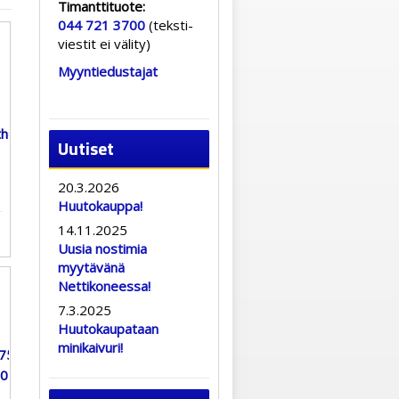
Timanttituote:
044 721 3700
(teksti-
viestit ei välity)
Myyntiedustajat
Uutiset
20.3.2026
Huutokauppa!
14.11.2025
Uusia nostimia
myytävänä
Nettikoneessa!
7.3.2025
Huutokaupataan
minikaivuri!