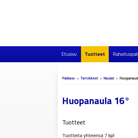
Etusivu
Tuotteet
Rahoituspal
Päätaso
››
Tarvikkeet
››
Naulat
››
Huopanaul
Huopanaula 16°
Tuotteet
Tuotteita yhteensä 7 kpl