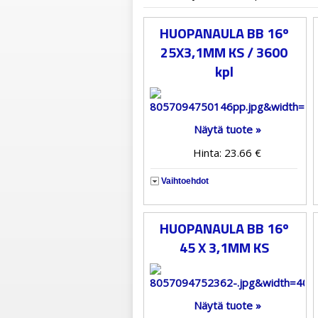
HUOPANAULA BB 16º
25X3,1MM KS / 3600
kpl
Näytä tuote »
Hinta: 23.66 €
Vaihtoehdot
HUOPANAULA BB 16º
45 X 3,1MM KS
Näytä tuote »