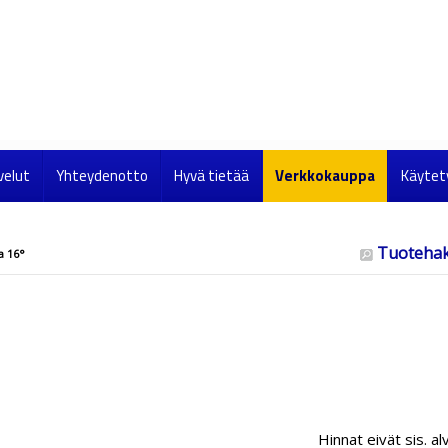
velut
Yhteydenotto
Hyvä tietää
Verkkokauppa
Käytet
Tuoteha
a 16°
Hinnat eivät sis. al