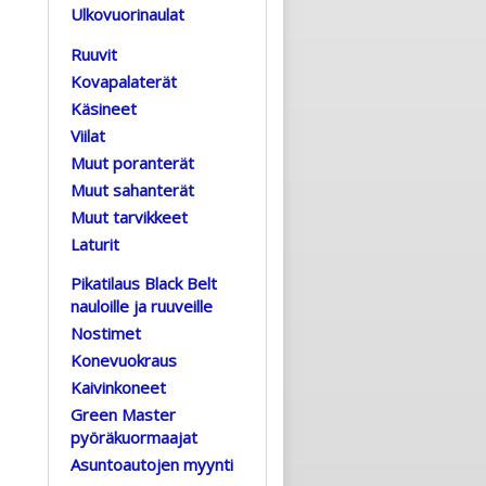
Ulkovuorinaulat
Ruuvit
Kovapalaterät
Käsineet
Viilat
Muut poranterät
Muut sahanterät
Muut tarvikkeet
Laturit
Pikatilaus Black Belt
nauloille ja ruuveille
Nostimet
Konevuokraus
Kaivinkoneet
Green Master
pyöräkuormaajat
Asuntoautojen myynti