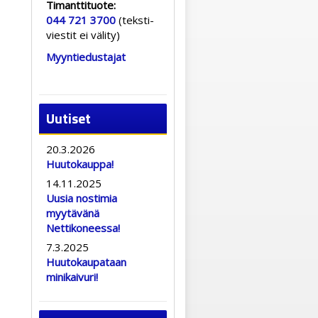
Timanttituote:
044 721 3700
(teksti-
viestit ei välity)
Myyntiedustajat
Uutiset
20.3.2026
Huutokauppa!
14.11.2025
Uusia nostimia
myytävänä
Nettikoneessa!
7.3.2025
Huutokaupataan
minikaivuri!