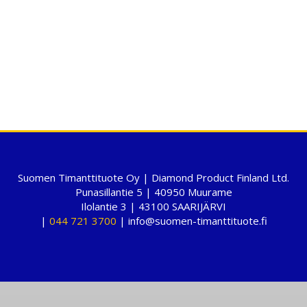
Suomen Timanttituote Oy | Diamond Product Finland Ltd.
Punasillantie 5 | 40950 Muurame
Ilolantie 3 | 43100 SAARIJÄRVI
|
044 721 3700
| info@suomen-timanttituote.fi