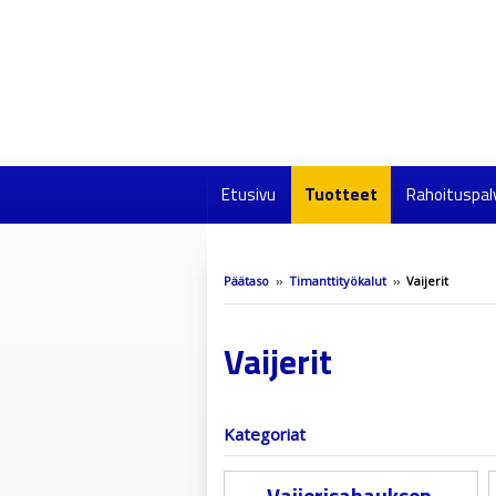
Etusivu
Tuotteet
Rahoituspal
Päätaso
››
Timanttityökalut
››
Vaijerit
Vaijerit
Kategoriat
Vaijerisahauksen