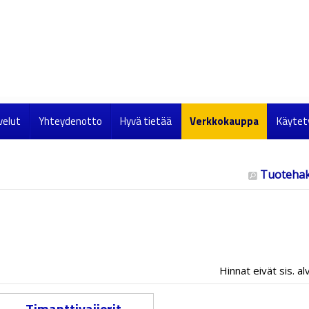
velut
Yhteydenotto
Hyvä tietää
Verkkokauppa
Käytet
Tuoteha
Hinnat eivät sis. al
Timanttivaijerit