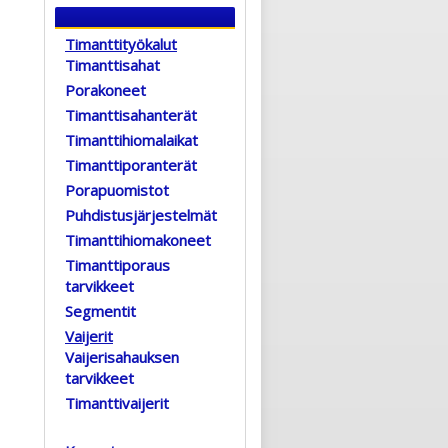
Timanttityökalut
Timanttisahat
Porakoneet
Timanttisahanterät
Timanttihiomalaikat
Timanttiporanterät
Porapuomistot
Puhdistusjärjestelmät
Timanttihiomakoneet
Timanttiporaus
tarvikkeet
Segmentit
Vaijerit
Vaijerisahauksen
tarvikkeet
Timanttivaijerit