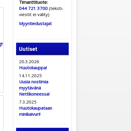
Timanttituote:
044 721 3700
(teksti-
viestit ei välity)
Myyntiedustajat
Uutiset
20.3.2026
Huutokauppa!
14.11.2025
Uusia nostimia
myytävänä
Nettikoneessa!
7.3.2025
Huutokaupataan
minikaivuri!