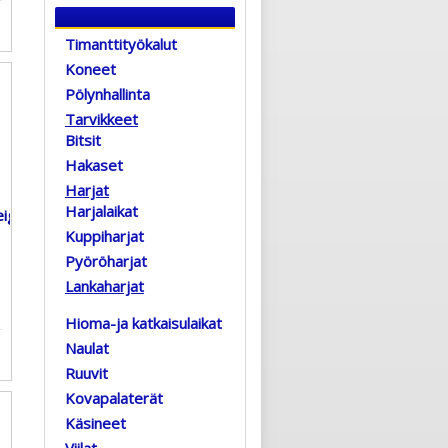
Timanttityökalut
Koneet
Pölynhallinta
Tarvikkeet
Bitsit
Hakaset
Harjat
Harjalaikat
Kuppiharjat
Pyöröharjat
Lankaharjat
Hioma-ja katkaisulaikat
Naulat
Ruuvit
Kovapalaterät
Käsineet
Viilat