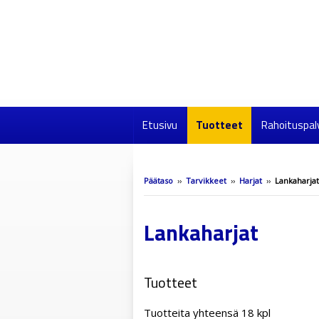
Etusivu
Tuotteet
Rahoituspal
Päätaso
››
Tarvikkeet
››
Harjat
››
Lankaharjat
Lankaharjat
Tuotteet
Tuotteita yhteensä 18 kpl