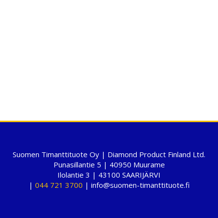
Suomen Timanttituote Oy | Diamond Product Finland Ltd.
Punasillantie 5 | 40950 Muurame
Ilolantie 3 | 43100 SAARIJÄRVI
|
044 721 3700
| info@suomen-timanttituote.fi