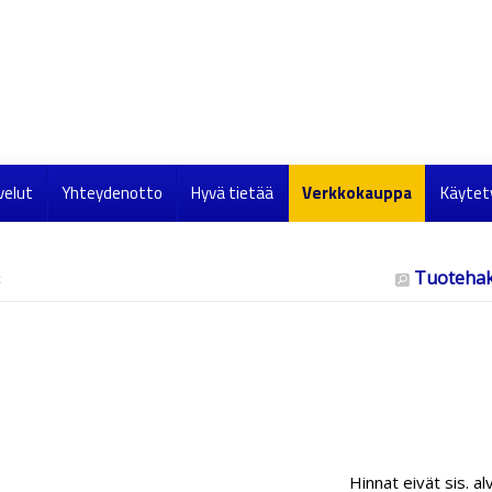
velut
Yhteydenotto
Hyvä tietää
Verkkokauppa
Käytet
Tuoteha
Hinnat eivät sis. al