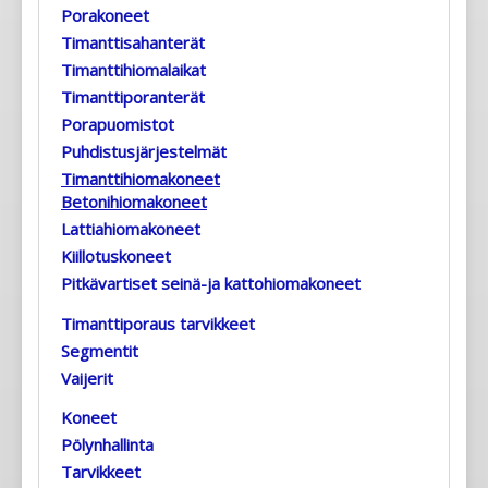
Porakoneet
Timanttisahanterät
Timanttihiomalaikat
Timanttiporanterät
Porapuomistot
Puhdistusjärjestelmät
Timanttihiomakoneet
Betonihiomakoneet
Lattiahiomakoneet
Kiillotuskoneet
Pitkävartiset seinä-ja kattohiomakoneet
Timanttiporaus tarvikkeet
Segmentit
Vaijerit
Koneet
Pölynhallinta
Tarvikkeet