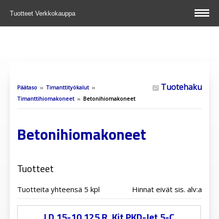
Tuotteet
Verkkokauppa
Tuotehaku
Päätaso
››
Timanttityökalut
››
Timanttihiomakoneet
››
Betonihiomakoneet
Betonihiomakoneet
Tuotteet
Tuotteita yhteensä 5 kpl
Hinnat eivät sis. alv:a
LD 15-10 125 R, Kit PKD-Jet 5-C