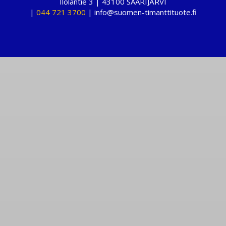
Ilolantie 3 | 43100 SAARIJÄRVI
|
044 721 3700
| info@suomen-timanttituote.fi