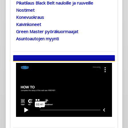
Pikatilaus Black Belt nauloille ja ruuveille
Nostimet
Konevuokraus
Kaivinkoneet
Green Master pyöräkuormaajat
Asuntoautojen myynti