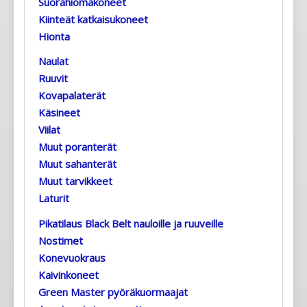
Suorahiomakoneet
Kiinteät katkaisukoneet
Hionta
Naulat
Ruuvit
Kovapalaterät
Käsineet
Viilat
Muut poranterät
Muut sahanterät
Muut tarvikkeet
Laturit
Pikatilaus Black Belt nauloille ja ruuveille
Nostimet
Konevuokraus
Kaivinkoneet
Green Master pyöräkuormaajat