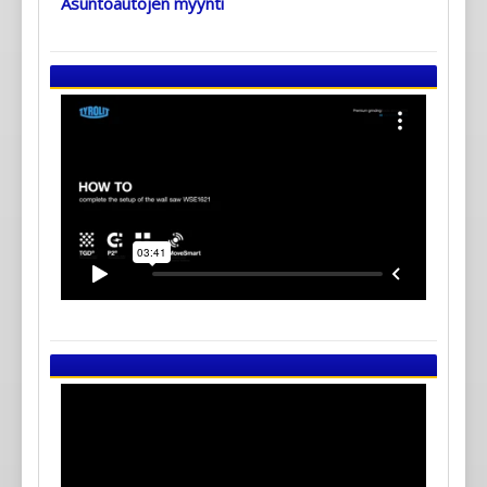
Asuntoautojen myynti