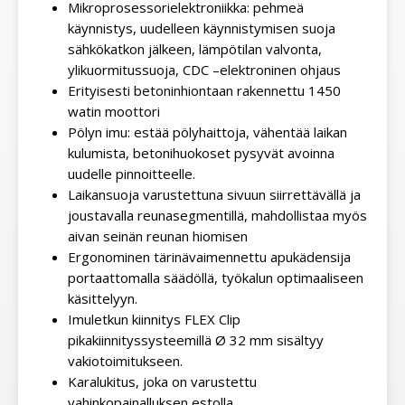
Mikroprosessorielektroniikka: pehmeä
käynnistys, uudelleen käynnistymisen suoja
sähkökatkon jälkeen, lämpötilan valvonta,
ylikuormitussuoja, CDC –elektroninen ohjaus
Erityisesti betoninhiontaan rakennettu 1450
watin moottori
Pölyn imu: estää pölyhaittoja, vähentää laikan
kulumista, betonihuokoset pysyvät avoinna
uudelle pinnoitteelle.
Laikansuoja varustettuna sivuun siirrettävällä ja
joustavalla reunasegmentillä, mahdollistaa myös
aivan seinän reunan hiomisen
Ergonominen tärinävaimennettu apukädensija
portaattomalla säädöllä, työkalun optimaaliseen
käsittelyyn.
Imuletkun kiinnitys FLEX Clip
pikakiinnityssysteemillä Ø 32 mm sisältyy
vakiotoimitukseen.
Karalukitus, joka on varustettu
vahinkopainalluksen estolla