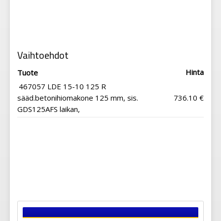
Vaihtoehdot
Hinta
Tuote
467057 LDE 15-10 125 R
sääd.betonihiomakone 125 mm, sis.
736.10 €
GDS125AFS laikan,