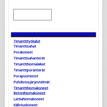
Timanttityökalut
Timanttisahat
Porakoneet
Timanttisahanterät
Timanttihiomalaikat
Timanttiporanterät
Porapuomistot
Puhdistusjärjestelmät
Timanttihiomakoneet
Betonihiomakoneet
Lattiahiomakoneet
Kiillotuskoneet