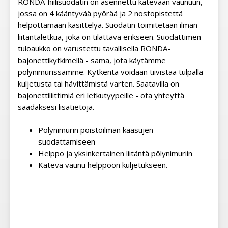
RONDA-hiilisuodatin on asennettu kätevään vaunuun,
jossa on 4 kääntyvää pyörää ja 2 nostopistettä
helpottamaan käsittelyä. Suodatin toimitetaan ilman
liitäntäletkua, joka on tilattava erikseen. Suodattimen
tuloaukko on varustettu tavallisella RONDA-
bajonettikytkimellä - sama, jota käytämme
pölynimurissamme. Kytkentä voidaan tiivistää tulpalla
kuljetusta tai hävittämistä varten. Saatavilla on
bajonettiliittimiä eri letkutyypeille - ota yhteyttä
saadaksesi lisätietoja.
Pölynimurin poistoilman kaasujen
suodattamiseen
Helppo ja yksinkertainen liitäntä pölynimuriin
Kätevä vaunu helppoon kuljetukseen.