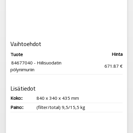
Vaihtoehdot
Hinta
Tuote
84677040 - Hiilisuodatin
671.87 €
pölynimuriin
Lisätiedot
Koko::
840 x 340 x 435 mm
Paino::
(filter/total) 9,5/15,5 kg