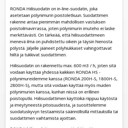
RONDA Hiilisuodatin on in-line-suodatin, joka
asetetaan pölynimurin poistoletkuun. Suodattimen
rakenne antaa pienimmän mahdollisen vastuksen
poistoilmavirrassa, joten pölynimurin imuteho ei laske
merkittävästi. On tärkeää, että hiilisuodattimeen
menevä ilma on puhdistettu oikein ja täysin hienosta
pölystä. Jäljelle jääneet pölyhiukkaset vahingoittavat
hiiltä ja tukkivat suodattimen.
Hiilisuodatin on rakennettu max. 600 m3 / h, joten sitä
voidaan käyttää yhdessä kaikkien RONDA HS -
pölynimureidemme kanssa (RONDA 200H-S, 1800H-S,
2800H-S), mutta sitä voidaan käyttää myös muiden
pölynimurien kanssa, kunhan niissä on erillinen
poistoputki. Hiilisuodattimen käyttöikä riippuu käytöstä
ja imeytyneestä pitoisuudesta, ja suosittelemme
suodatuskyvyn testaamista säännöllisillä mittauksilla tai
suodattimen vaihtamista ajoittain.