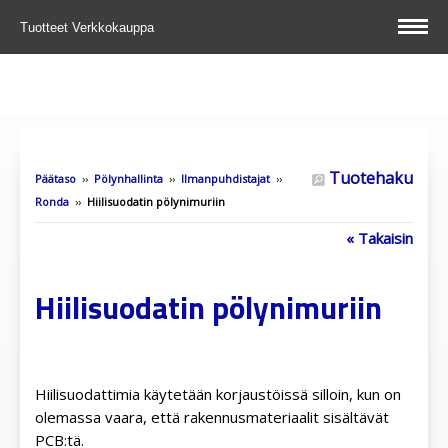
Tuotteet
Verkkokauppa
Tuotehaku
Päätaso
››
Pölynhallinta
››
Ilmanpuhdistajat
››
Ronda
››
Hiilisuodatin pölynimuriin
« Takaisin
Hiilisuodatin pölynimuriin
Hiilisuodattimia käytetään korjaustöissä silloin, kun on
olemassa vaara, että rakennusmateriaalit sisältävät
PCB:tä.