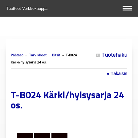
Tuotteet
Verkkokauppa
Tuotehaku
Päätaso
››
Tarvikkeet
››
Bitsit
››
T-B024
Kärki/hylsysarja 24 os.
« Takaisin
T-B024 Kärki/hylsysarja 24
os.