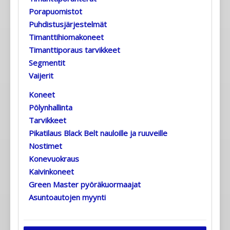
Porapuomistot
Puhdistusjärjestelmät
Timanttihiomakoneet
Timanttiporaus tarvikkeet
Segmentit
Vaijerit
Koneet
Pölynhallinta
Tarvikkeet
Pikatilaus Black Belt nauloille ja ruuveille
Nostimet
Konevuokraus
Kaivinkoneet
Green Master pyöräkuormaajat
Asuntoautojen myynti