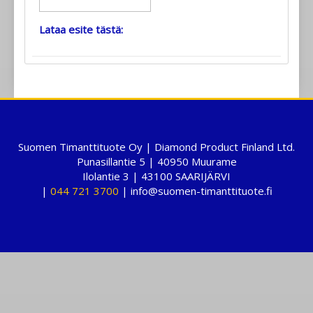
Lataa esite tästä:
Suomen Timanttituote Oy | Diamond Product Finland Ltd.
Punasillantie 5 | 40950 Muurame
Ilolantie 3 | 43100 SAARIJÄRVI
|
044 721 3700
| info@suomen-timanttituote.fi