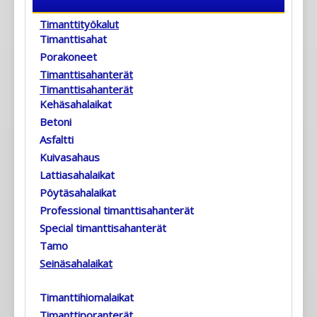
Timanttityökalut
Timanttisahat
Porakoneet
Timanttisahanterät
Timanttisahanterät
Kehäsahalaikat
Betoni
Asfaltti
Kuivasahaus
Lattiasahalaikat
Pöytäsahalaikat
Professional timanttisahanterät
Special timanttisahanterät
Tamo
Seinäsahalaikat
Timanttihiomalaikat
Timanttiporanterät