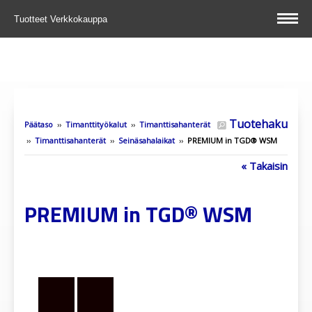
Tuotteet
Verkkokauppa
Tuotehaku
Päätaso
››
Timanttityökalut
››
Timanttisahanterät
››
Timanttisahanterät
››
Seinäsahalaikat
››
PREMIUM in TGD® WSM
« Takaisin
PREMIUM in TGD® WSM